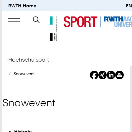
RWTH Home
EN
Suche
nach
Hochschulsport
Sie
Snowevent
sind
hier:
Snowevent
Historie