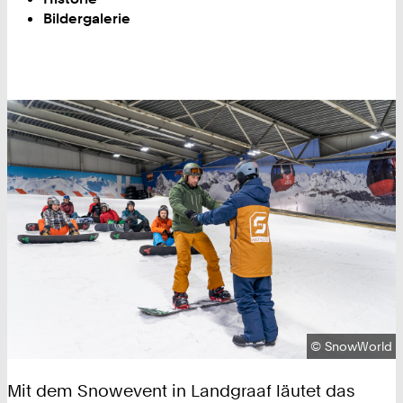
Bildergalerie
Urheberrecht:
©
SnowWorld
Mit dem Snowevent in Landgraaf läutet das