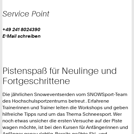
Service Point
Work
Telefon:
+49 241 8024390
+
Work
E-Mail schreiben
4
9
2
4
Pistenspaß für Neulinge und
1
8
Fortgeschrittene
0
2
Die jährlichen Snoweventserden vom SNOWSport-Team
4
des Hochschulsportzentrums betreut . Erfahrene
3
Trainerinnen und Trainer leiten die Workshops und geben
9
hilfreiche Tipps rund um das Thema Schneesport. Wer
0
noch etwas unsicher die ersten Versuche auf der Piste
wagen möchte, ist bei den Kursen für Anfängerinnen und
Anfänger genau richtig. Bereits geübte Ski- und