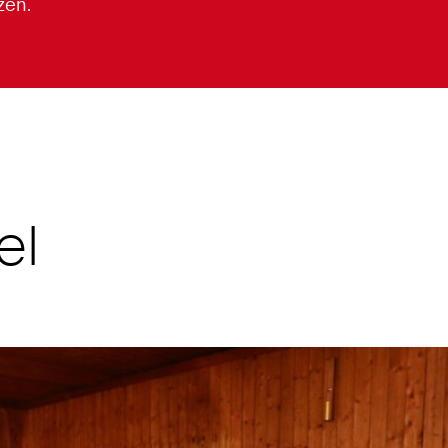
zen.
el