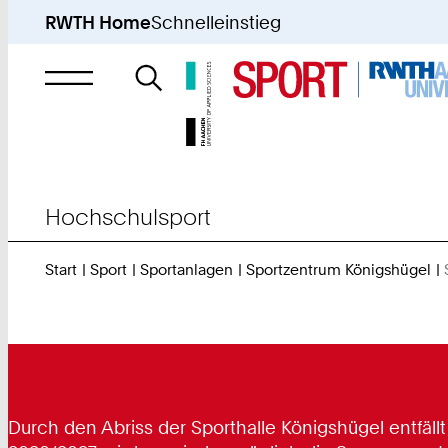
RWTH Home
Schnelleinstieg
Suche
nach
Hochschulsport
Start
Sport
Sportanlagen
Sportzentrum Königshügel
Durch den Abriss der Sporthalle Königshügel entfäll