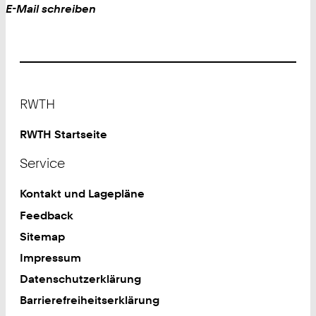
+
Work
E-Mail schreiben
4
9
2
4
1
Footer
8
RWTH
0
2
RWTH Startseite
4
Service
3
8
Kontakt und Lagepläne
7
Feedback
Sitemap
Impressum
Datenschutzerklärung
Barrierefreiheitserklärung