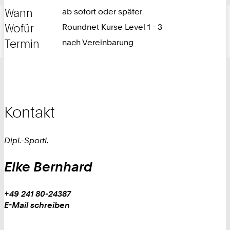
Wann
ab sofort oder später
Wofür
Roundnet Kurse Level 1 - 3
Termin
nach Vereinbarung
Kontakt
Dipl.-Sportl.
Elke
Bernhard
Work
Telefon:
+49 241 80-24387
Work
E-Mail schreiben