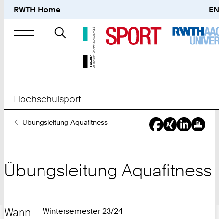
RWTH Home
EN
Suche
nach
Hochschulsport
Sie
Übungsleitung Aquafitness
sind
hier:
Übungsleitung Aquafitness
Wann
Wintersemester 23/24