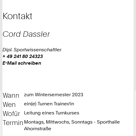
Kontakt
Cord
Dassler
Dipl. Sportwissenschaftler
Work
Telefon:
+ 49 241 80 24323
+
Work
E-Mail schreiben
4
9
2
4
Wann
zum Wintersemester 2023
1
8
Wen
ein(e) Turnen Trainer/in
0
Wofür
Leitung eines Turnkurses
2
Termin
Montags, Mittwochs, Sonntags - Sporthalle
4
Ahornstraße
3