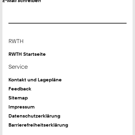
Work
E-Mail schreiben
Footer
RWTH
RWTH Startseite
Service
Kontakt und Lagepläne
Feedback
Sitemap
Impressum
Datenschutzerklärung
Barrierefreiheitserklärung