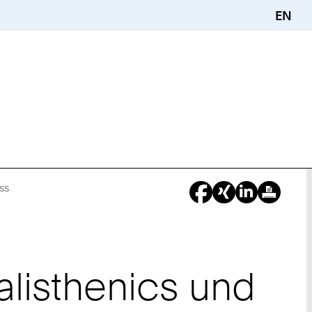
EN
ss
Sie
sind
hier:
alisthenics und