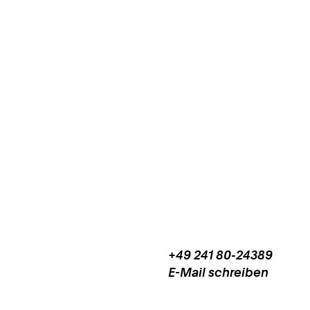
+49 241 80-24389
Work
Telefon:
E-Mail schreiben
+
Work
4
9