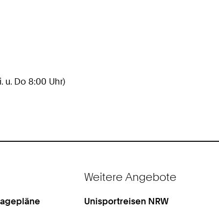
2
4
1
8
0
2
 u. Do 8:00 Uhr)
4
3
8
9
Weitere Angebote
Lagepläne
Unisportreisen NRW