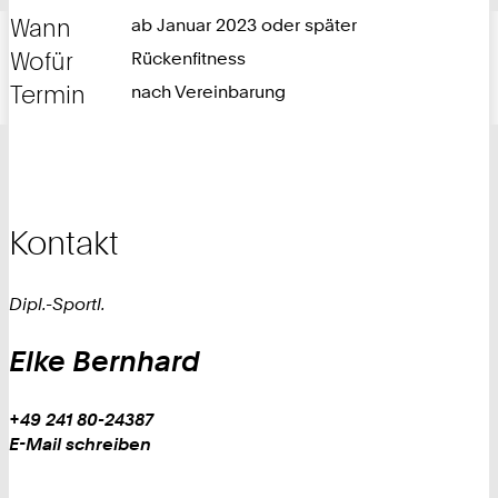
Wann
ab Januar 2023 oder später
Wofür
Rückenfitness
Termin
nach Vereinbarung
Kontakt
Dipl.-Sportl.
Elke
Bernhard
Work
Telefon:
+49 241 80-24387
+
Work
E-Mail schreiben
4
9