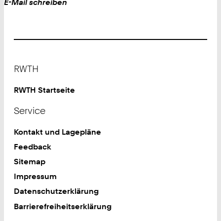
+
Work
E-Mail schreiben
4
9
2
4
1
Footer
8
RWTH
0
2
RWTH Startseite
4
Service
3
8
Kontakt und Lagepläne
4
Feedback
Sitemap
Impressum
Datenschutzerklärung
Barrierefreiheitserklärung