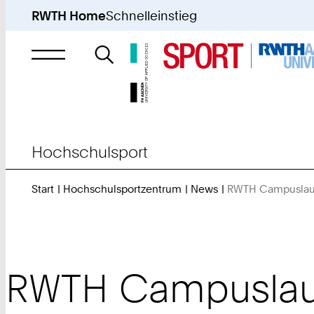
RWTH Home
Schnelleinstieg
Suche
nach
Hochschulsport
Start
Hochschulsportzentrum
News
RWTH Campuslauf
RWTH Campuslauf