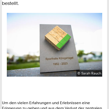
bestellt.
Urheberrecht:
©
Sarah Rauch
Um den vielen Erfahrungen und Erlebnissen eine
Erinnerung zu geben und aus dem Verlust der zentralen