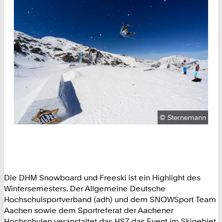
Urheberrecht:
©
Sternemann
Die DHM Snowboard und Freeski ist ein Highlight des
Wintersemesters. Der Allgemeine Deutsche
Hochschulsportverband (adh) und dem SNOWSport Team
Aachen sowie dem Sportreferat der Aachener
Hochschulen veranstaltet das HSZ das Event im Skigebiet