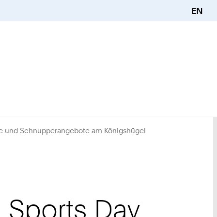
EN
iade und Schnupperangebote am Königshügel
Sie
sind
hier:
 Sports Day