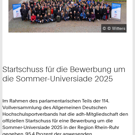
Urheberrecht:
©
© Witters
Startschuss für die Bewerbung um
die Sommer-Universiade 2025
Im Rahmen des parlamentarischen Teils der 114.
Vollversammlung des Allgemeinen Deutschen
Hochschulsportverbands hat die adh-Mitgliedschaft den
offiziellen Startschuss für eine Bewerbung um die
Sommer-Universiade 2025 in der Region Rhein-Ruhr
gegeben. 95,4 Prozent der anwesenden