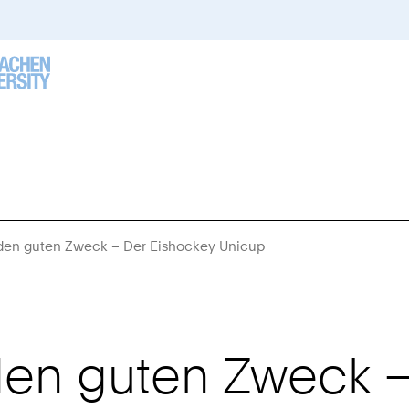
r den guten Zweck – Der Eishockey Unicup
Sie
sind
hier:
 den guten Zweck 