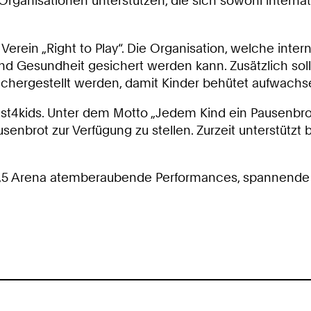
rganisationen unterstützen, die sich sowohl internati
.
in „Right to Play“. Die Organisation, welche internat
nd Gesundheit gesichert werden kann. Zusätzlich sol
ichergestellt werden, damit Kinder behütet aufwach
t4kids. Unter dem Motto „Jedem Kind ein Pausenbrot!“
enbrot zur Verfügung zu stellen. Zurzeit unterstützt 
 100,5 Arena atemberaubende Performances, spannen