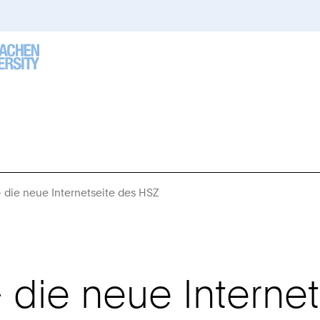
– die neue Internetseite des HSZ
Sie
sind
hier:
– die neue Interne