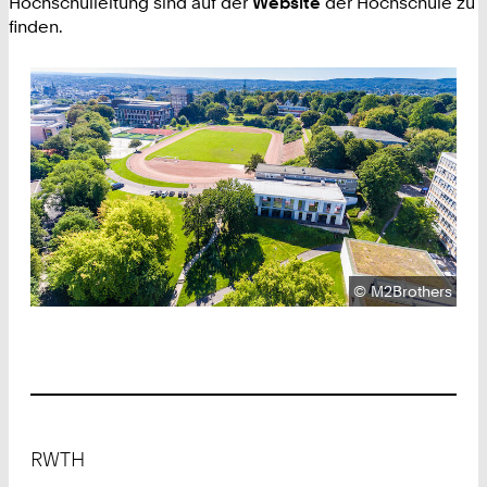
Hochschulleitung sind auf der
Website
der Hochschule zu
finden.
Urheberrecht:
©
M2Brothers
Footer
RWTH