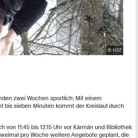
Urheberrecht
©
HSZ
nden zwei Wochen sportlich: Mit einem
 bis sieben Minuten kommt der Kreislauf durch
ich von 11:45 bis 12:15 Uhr vor Kármán und Bibliothek
nd zweimal pro Woche weitere Angebote geplant, die