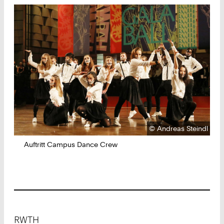
Urheberrecht:
©
Andreas Steindl
Auftritt Campus Dance Crew
Footer
RWTH