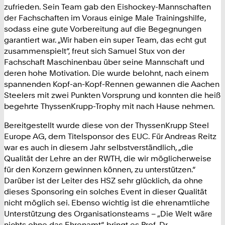
zufrieden. Sein Team gab den Eishockey-Mannschaften
der Fachschaften im Voraus einige Male Trainingshilfe,
sodass eine gute Vorbereitung auf die Begegnungen
garantiert war. „Wir haben ein super Team, das echt gut
zusammenspielt“, freut sich Samuel Stux von der
Fachschaft Maschinenbau über seine Mannschaft und
deren hohe Motivation. Die wurde belohnt, nach einem
spannenden Kopf-an-Kopf-Rennen gewannen die Aachen
Steelers mit zwei Punkten Vorsprung und konnten die heiß
begehrte ThyssenKrupp-Trophy mit nach Hause nehmen.
Bereitgestellt wurde diese von der ThyssenKrupp Steel
Europe AG, dem Titelsponsor des EUC. Für Andreas Reitz
war es auch in diesem Jahr selbstverständlich, „die
Qualität der Lehre an der RWTH, die wir möglicherweise
für den Konzern gewinnen können, zu unterstützen.“
Darüber ist der Leiter des HSZ sehr glücklich, da ohne
dieses Sponsoring ein solches Event in dieser Qualität
nicht möglich sei. Ebenso wichtig ist die ehrenamtliche
Unterstützung des Organisationsteams – „Die Welt wäre
nichts ohne das Ehrenamt“, bringt es Prof. Dr.