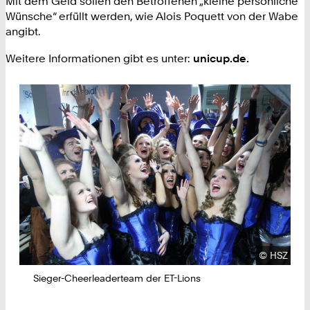
Mit dem Geld sollen den Betroffenen „kleine persönliche
Wünsche“ erfüllt werden, wie Alois Poquett von der Wabe
angibt.
Weitere Informationen gibt es unter:
unicup.de.
Urheberre
©
HSZ
Sieger-Cheerleaderteam der ET-Lions