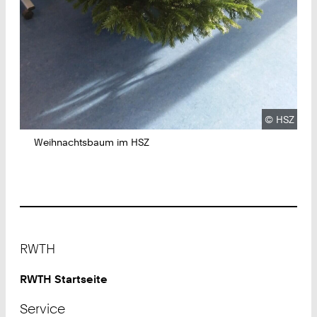
Urheberre
©
HSZ
Weihnachtsbaum im HSZ
Footer
RWTH
RWTH Startseite
Service