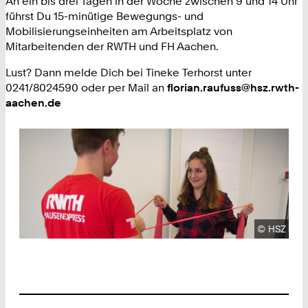
An ein bis drei Tagen in der Woche zwischen 9 und 14 Uhr
führst Du 15-minütige Bewegungs- und
Mobilisierungseinheiten am Arbeitsplatz von
Mitarbeitenden der RWTH und FH Aachen.
Lust? Dann melde Dich bei Tineke Terhorst unter
0241/8024590 oder per Mail an
florian.raufuss@hsz.rwth-
aachen.de
Urheberre
©
HSZ