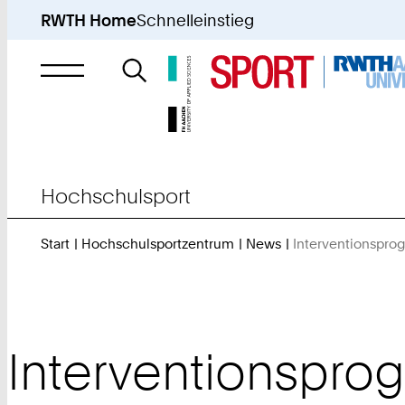
RWTH Home
Schnelleinstieg
Suche
nach
Hochschulsport
Start
Hochschulsportzentrum
News
Interventionspro
Interventionspro