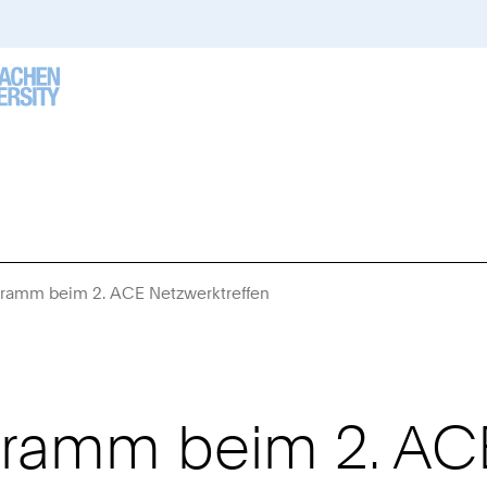
gramm beim 2. ACE Netzwerktreffen
Sie
sind
hier:
gramm beim 2. AC