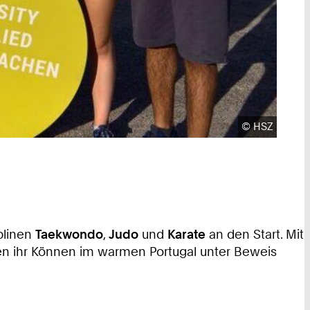
Urheberrecht
©
HSZ
plinen
Taekwondo
,
Judo
und
Karate
an den Start. Mit
gen ihr Können im warmen Portugal unter Beweis