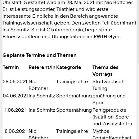
Uhr statt. Gestartet wird am 28. Mai 2021 mit Nic Böttcher.
Er ist Leistungssportler, Triathlet und wird erste
interessante Einblicke in den Bereich angewandte
Trainingswissenschaft geben. Den zweiten Teil übernimmt
Ina Schmitz. Sie ist Ökotrophologin, begeisterte
Fitnesssportlerin und Übungsleiterin im RWTH Gym.
Geplante Termine und Themen
Termin
Referent/in
Kategrorie
Thema des
Vortrags
28.05.2021
Nic
Trainingslehre
Stoffwechsel-
Böttcher
Tuning
04.06.2021
Ina Schmitz
Sporternährung
Ernährung und
Sport
11.06.2021
Ina Schmitz
Sporternährung
Fertigprodukte
(Nutrition-Score
und Zusatzstoffe)
18.06.2021
Nic
Trainingslehre
Mythos
Böttcher
Fettstoffwechsel