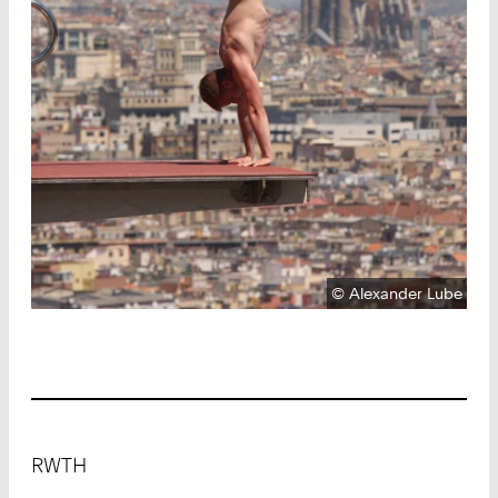
Urheberrecht:
©
Alexander Lube
Footer
RWTH