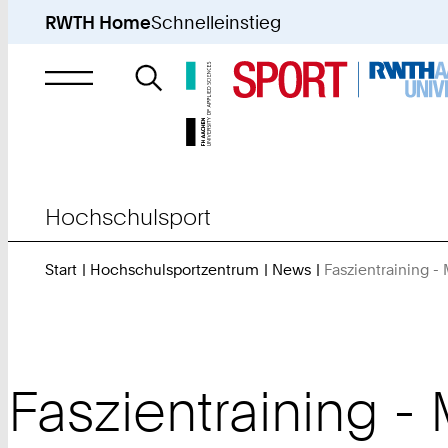
RWTH Home
Schnelleinstieg
Suche
nach
Hochschulsport
Start
Hochschulsportzentrum
News
Faszientraining -
Faszientraining -