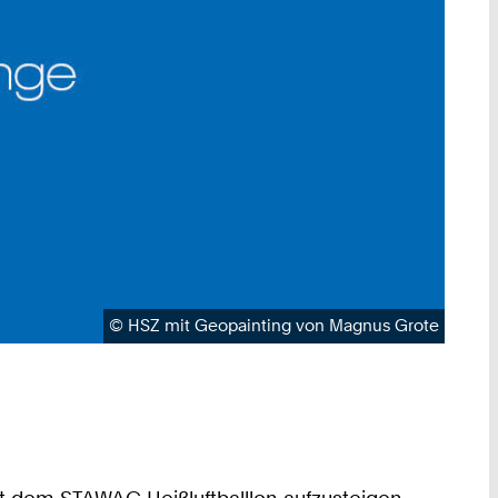
Urheberrecht:
©
HSZ mit Geopainting von Magnus Grote