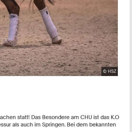
Urheberrecht
©
HSZ
 Aachen statt! Das Besondere am CHU ist das K.O
essur als auch im Springen. Bei dem bekannten