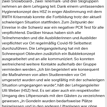
zwei Snowboard-, zwei Telemark- und drei Skigruppen
nehmen an dem Lehrgang teil. Dank einem umfassenden
Hygienekonzept des HSZ in enger Abstimmung mit dem
RWTH Krisenstab konnte die Fortbildung trotz der aktuell
schwierigen Situation stattfinden. Zum Zeitpunkt der
Einreise in die Schweiz war ein negativer PCR Test für alle
verpflichtend. Darüber hinaus haben sich alle
Teilnehmenden und die Ausbilderinnen und Ausbilder
verpflichtet vor Ort regelmäßig Covid-19 Selbsttest
durchzuführen. Die Lehrgangsleitung hat mit den
Schneesport Obleuten zusätzlich ein Bubblekonzept
ausgearbeitet und an alle kommuniziert. So konnten
weitreichend weitere Kontakte außerhalb der Gruppe
vermieden werden. „Ich bin begeistert wie konsequent
die Maßnahmen von allen Studierenden vor Ort
umgesetzt wurden und wie sorgfältig mit der schwierigen
Situation umgegangen wurde“, hält der Lehrgangsleiter
Ulli Weber (HSZ) fest. Es sei aber auch ein respektvoller
Umgang des Liftpersonals mit den Gästen zu verzeichnen
gewesen. „In Gondeln wurden bedarfsweise Plätze
freigelassen und in den anderen Liftanlagen war ohne