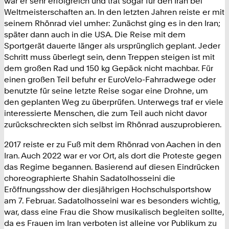
war er sehr erfolgreich und trat sogar für den Iran bei
Weltmeisterschaften an. In den letzten Jahren reiste er mit
seinem Rhönrad viel umher: Zunächst ging es in den Iran;
später dann auch in die USA. Die Reise mit dem
Sportgerät dauerte länger als ursprünglich geplant. Jeder
Schritt muss überlegt sein, denn Treppen steigen ist mit
dem großen Rad und 150 kg Gepäck nicht machbar. Für
einen großen Teil befuhr er EuroVelo-Fahrradwege oder
benutzte für seine letzte Reise sogar eine Drohne, um
den geplanten Weg zu überprüfen. Unterwegs traf er viele
interessierte Menschen, die zum Teil auch nicht davor
zurückschreckten sich selbst im Rhönrad auszuprobieren.
2017 reiste er zu Fuß mit dem Rhönrad von Aachen in den
Iran. Auch 2022 war er vor Ort, als dort die Proteste gegen
das Regime begannen. Basierend auf diesen Eindrücken
choreographierte Shahin Sadatolhosseini die
Eröffnungsshow der diesjährigen Hochschulsportshow
am 7. Februar. Sadatolhosseini war es besonders wichtig,
war, dass eine Frau die Show musikalisch begleiten sollte,
da es Frauen im Iran verboten ist alleine vor Publikum zu