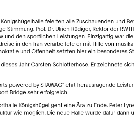
n Königshügelhalle feierten alle Zuschauenden und Be
e Stimmung. Prof. Dr. Ulrich Rüdiger, Rektor der RWTH
w und den sportlichen Leistungen. Einzigartig war di
eise in den Iran verarbeitete er mit Hilfe von musik
okratie und Offenheit setzten hier ein besonderes S
 dieses Jahr Carsten Schlotterhose. Er zeichnete si
rts powered by STAWAG“ ehrt herausragende Leistung
ort Bridge sehr erfolgreich.
orthalle Königshügel geht eine Ära zu Ende. Peter Lyne
truktur wie möglich. Die neue Halle würde dafür dan