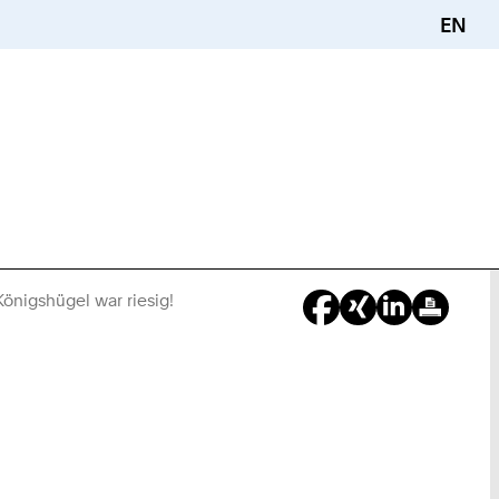
EN
önigshügel war riesig!
Sie
sind
hier: