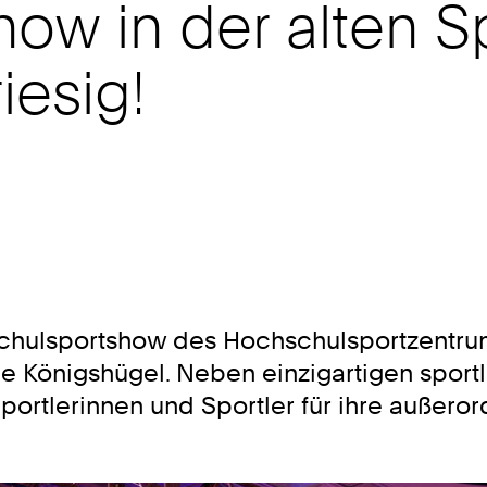
ow in der alten S
iesig!
schulsportshow des Hochschulsportzentr
le Königshügel. Neben einzigartigen spor
rtlerinnen und Sportler für ihre außerord