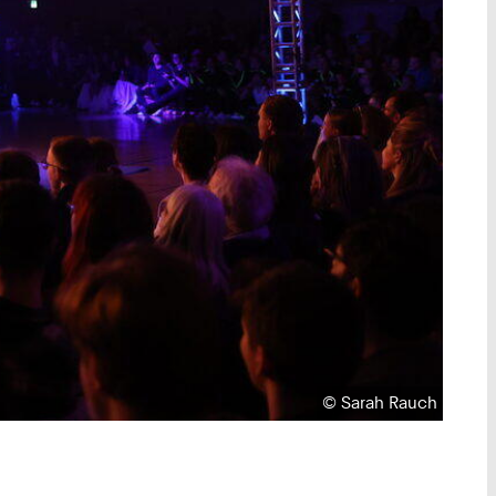
Urheberrecht:
©
Sarah Rauch