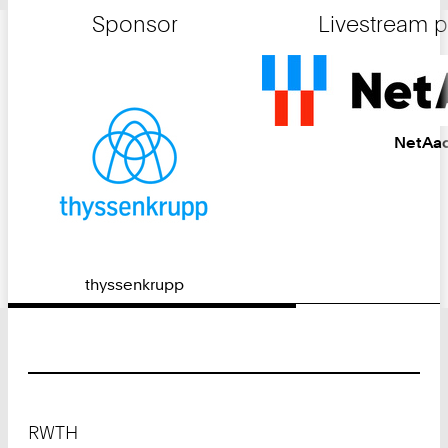
Sponsor
Livestream 
NetAa
thyssenkrupp
Footer
RWTH