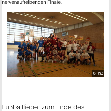
nervenaufreibenden Finale.
Urheberre
©
HSZ
Fußballfieber zum Ende des