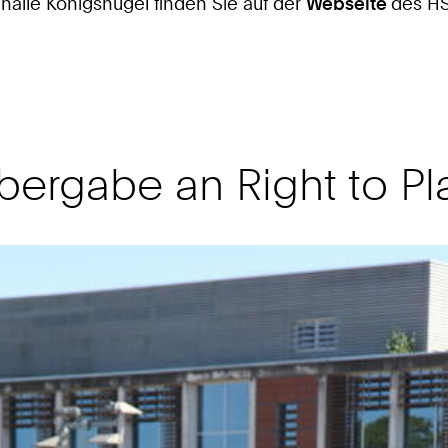
halle Königshügel finden Sie auf der
Webseite
des HS
ergabe an Right to Pl