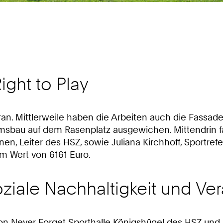
ght to Play
oran. Mittlerweile haben die Arbeiten auch die Fassa
imsbau auf dem Rasenplatz ausgewichen. Mittendrin 
n, Leiter des HSZ, sowie Juliana Kirchhoff, Sportref
m Wert von 6161 Euro.
soziale Nachhaltigkeit und V
n Never Forget Sporthalle Königshügel des HSZ und Sp