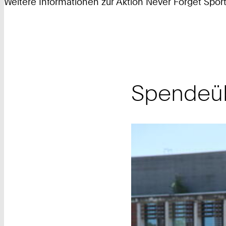
Weitere Informationen zur Aktion Never Forget Sport
Spendeüb