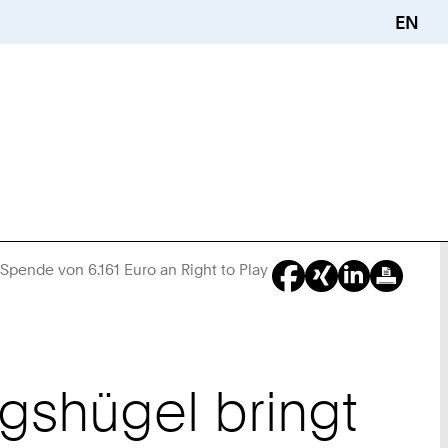
EN
Spende von 6.161 Euro an Right to Play
Sie
sind
hier:
igshügel bringt