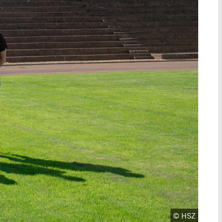
Urheberrecht
©
HSZ