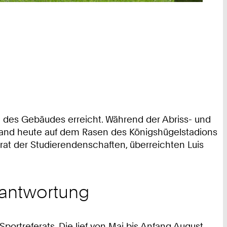
de des Gebäudes erreicht. Während der Abriss- und
fand heute auf dem Rasen des Königshügelstadions
erat der Studierendenschaften, überreichten Luis
erantwortung
ortreferats. Die lief von Mai bis Anfang August.