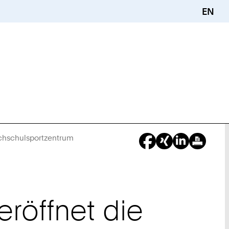
EN
ochschulsportzentrum
Sie
sind
hier:
röffnet die