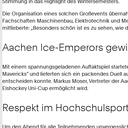
Stimmung in das Highlight des Wintersemesters.
Die Organisation eines solchen Großevents überna
Fachschaften Maschinenbau, Elektrotechnik und Mediz
mitfieberte: „Besonders schön ist es zu sehen, w
Aachen Ice-Emperors gewin
Mit einem spannungsgeladenen Auftaktspiel startet
Mavericks“ und lieferten sich ein packendes Duell 
entscheiden konnte. Markus Moser, Vertreter der Aa
Eishockey Uni-Cup ermöglicht wird.
Respekt im Hochschulspor
Um den Abend für alle Teilnehmenden unvergesslich 