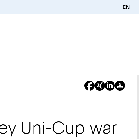
EN
Sie
sind
hier:
key Uni-Cup war