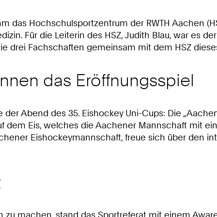
hm das Hochschulsportzentrum der RWTH Aachen (HS
in. Für die Leiterin des HSZ, Judith Blau, war es de
ie die drei Fachschaften gemeinsam mit dem HSZ die
nen das Eröffnungsspiel
e der Abend des 35. Eishockey Uni-Cups: Die „Aachen
auf dem Eis, welches die Aachener Mannschaft mit ein
chener Eishockeymannschaft, freue sich über den int
t
zu machen, stand das Sportreferat mit einem Awarene