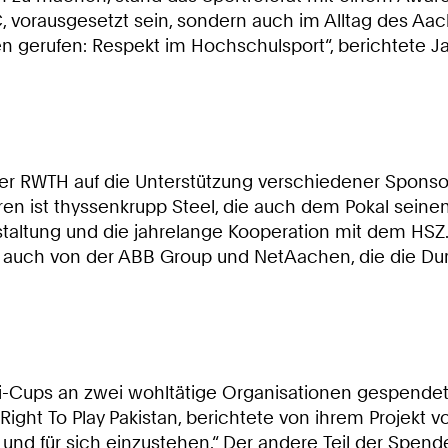
, vorausgesetzt sein, sondern auch im Alltag des A
 gerufen: Respekt im Hochschulsport“, berichtete J
r RWTH auf die Unterstützung verschiedener Sponsor
ahren ist thyssenkrupp Steel, die auch dem Pokal seine
staltung und die jahrelange Kooperation mit dem H
wie auch von der ABB Group und NetAachen, die die D
Uni-Cups an zwei wohltätige Organisationen gespendet.
 Right To Play Pakistan, berichtete von ihrem Projekt
n und für sich einzustehen.“ Der andere Teil der Spend