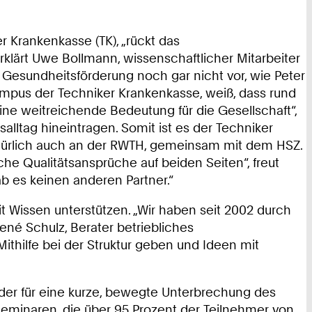
r Krankenkasse (TK), „rückt das
lärt Uwe Bollmann, wissenschaftlicher Mitarbeiter
Gesundheitsförderung noch gar nicht vor, wie Peter
ampus der Techniker Krankenkasse, weiß, dass rund
ine weitreichende Bedeutung für die Gesellschaft“,
alltag hineintragen. Somit ist es der Techniker
türlich auch an der RWTH, gemeinsam mit dem HSZ.
he Qualitätsansprüche auf beiden Seiten“, freut
b es keinen anderen Partner.“
 Wissen unterstützen. „Wir haben seit 2002 durch
ené Schulz, Berater betriebliches
ithilfe bei der Struktur geben und Ideen mit
, der für eine kurze, bewegte Unterbrechung des
Seminaren, die über 95 Prozent der Teilnehmer von