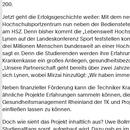
200.
Jetzt geht die Erfolgsgeschichte weiter: Mit dem ne
Hochschulsportzentrum nun neben der Bediensteten-
am HSZ. Denn bisher kommt die „Lebenswelt Hochsch
Lynen auf der Landeskonferenz Sport feststellen k
drei Millionen Menschen bundesweit an einer Hochsch
sagt er. Denn die Studierenden werden ihre Erfahrung
Krankenkasse ein großes Anliegen, gesundheitsbez
„Unsere Partnerschaft geht bereits über zwei Jahrze
sich Lynen, wobei Mirzai hinzufügt: „Wir haben imm
Neben finanzieller Förderung kann die Techniker K
ähnliche Projekte Erfahrungen sammeln können, die w
Gesundheitsmanagement Rheinland der TK und Projektb
einfließen lassen zu können.
Doch wie sieht das Projekt inhaltlich aus? Uwe Boll
Studienalltags sorgt, aufgebaut wird. Dazu gab es 