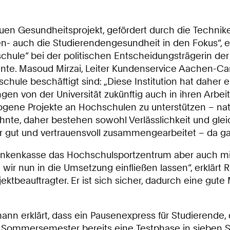
uen Gesundheitsprojekt, gefördert durch die Technike
 auch die Studierendengesundheit in den Fokus“, erk
ule“ bei der politischen Entscheidungsträgerin der 
onnte. Masoud Mirzai, Leiter Kundenservice Aachen-C
ule beschäftigt sind: „Diese Institution hat daher e
en von der Universität zukünftig auch in ihren Arbeits
ogene Projekte an Hochschulen zu unterstützen – na
hnte, daher bestehen sowohl Verlässlichkeit und gleic
er gut und vertrauensvoll zusammengearbeitet – da ga
rankenkasse das Hochschulsportzentrum aber auch mit
ir nun in die Umsetzung einfließen lassen“, erklärt R
eauftragter. Er ist sich sicher, dadurch eine gute M
mann erklärt, dass ein Pausenexpress für Studierende
im Sommersemester bereits eine Testphase in sieben 