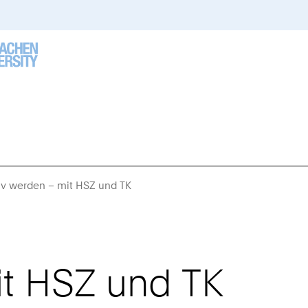
iv werden – mit HSZ und TK
Sie
sind
hier:
it HSZ und TK