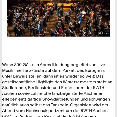
Urheberre
©
HSZ
Wenn 800 Gäste in Abendkleidung begleitet von Live-
Musik ihre Tanzkünste auf dem Parkett des Eurogress
unter Beweis stellen, dann ist es wieder so weit: Das
gesellschaftliche Highlight des Wintersemesters steht an.
Studierende, Bedienstete und Professoren der RWTH
Aachen sowie zahlreiche tanzbegeisterte Aachener
erleben einzigartige Showdarbietungen und schwingen
natürlich auch selbst das Tanzbein. Organisiert wird der
Abend vom Hochschulsportzentrum der RWTH Aachen
(HSZ) im Auftrag vom Rektorat der RWTH Aachen.