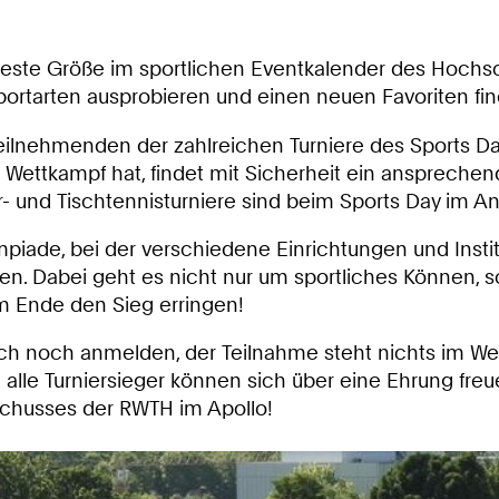
 feste Größe im sportlichen Eventkalender des Hoch
ortarten ausprobieren und einen neuen Favoriten fin
nehmenden der zahlreichen Turniere des Sports Day. 
 Wettkampf hat, findet mit Sicherheit ein anspreche
- und Tischtennisturniere sind beim Sports Day im A
lympiade, bei der verschiedene Einrichtungen und Ins
ten. Dabei geht es nicht nur um sportliches Können,
m Ende den Sieg erringen!
ch noch anmelden, der Teilnahme steht nichts im Weg
nn alle Turniersieger können sich über eine Ehrung fr
chusses der RWTH im Apollo!