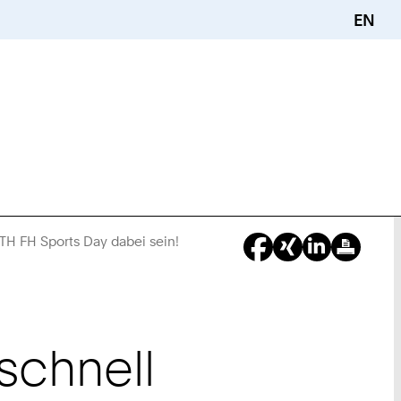
EN
H FH Sports Day dabei sein!
Sie
sind
hier:
schnell