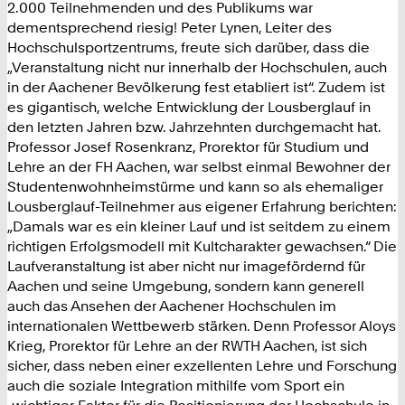
2.000 Teilnehmenden und des Publikums war
dementsprechend riesig! Peter Lynen, Leiter des
Hochschulsportzentrums, freute sich darüber, dass die
„Veranstaltung nicht nur innerhalb der Hochschulen, auch
in der Aachener Bevölkerung fest etabliert ist“. Zudem ist
es gigantisch, welche Entwicklung der Lousberglauf in
den letzten Jahren bzw. Jahrzehnten durchgemacht hat.
Professor Josef Rosenkranz, Prorektor für Studium und
Lehre an der FH Aachen, war selbst einmal Bewohner der
Studentenwohnheimstürme und kann so als ehemaliger
Lousberglauf-Teilnehmer aus eigener Erfahrung berichten:
„Damals war es ein kleiner Lauf und ist seitdem zu einem
richtigen Erfolgsmodell mit Kultcharakter gewachsen.“ Die
Laufveranstaltung ist aber nicht nur imagefördernd für
Aachen und seine Umgebung, sondern kann generell
auch das Ansehen der Aachener Hochschulen im
internationalen Wettbewerb stärken. Denn Professor Aloys
Krieg, Prorektor für Lehre an der RWTH Aachen, ist sich
sicher, dass neben einer exzellenten Lehre und Forschung
auch die soziale Integration mithilfe vom Sport ein
„wichtiger Faktor für die Positionierung der Hochschule in