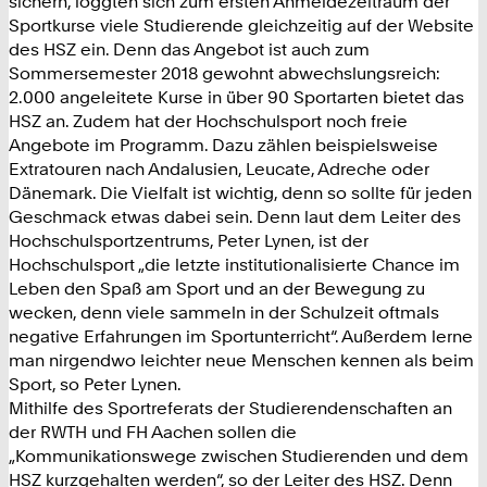
sichern, loggten sich zum ersten Anmeldezeitraum der
Sportkurse viele Studierende gleichzeitig auf der Website
des HSZ ein. Denn das Angebot ist auch zum
Sommersemester 2018 gewohnt abwechslungsreich:
2.000 angeleitete Kurse in über 90 Sportarten bietet das
HSZ an. Zudem hat der Hochschulsport noch freie
Angebote im Programm. Dazu zählen beispielsweise
Extratouren nach Andalusien, Leucate, Adreche oder
Dänemark. Die Vielfalt ist wichtig, denn so sollte für jeden
Geschmack etwas dabei sein. Denn laut dem Leiter des
Hochschulsportzentrums, Peter Lynen, ist der
Hochschulsport „die letzte institutionalisierte Chance im
Leben den Spaß am Sport und an der Bewegung zu
wecken, denn viele sammeln in der Schulzeit oftmals
negative Erfahrungen im Sportunterricht“. Außerdem lerne
man nirgendwo leichter neue Menschen kennen als beim
Sport, so Peter Lynen.
Mithilfe des Sportreferats der Studierendenschaften an
der RWTH und FH Aachen sollen die
„Kommunikationswege zwischen Studierenden und dem
HSZ kurzgehalten werden“, so der Leiter des HSZ. Denn