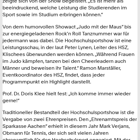
zeigte sich von der Show begeistert. „Es ist mehr als
beeindruckend, welche Leistung die Studierenden im
Sport sowie im Studium erbringen können.“
Von dem humorvollen Showact „Judo mit der Maus“ bis
zur energiegeladenen Rock’n Roll Tanznummer war für
jedermann was dabei. Die Hochschulsportshow ist eine
Leistungsschau, in der laut Peter Lynen, Leiter des HSZ,
Klischees überwunden werden können. „Während Frauen
im Judo kämpfen, tanzen bei den Cheerleadern auch
Männer und beweisen ihr Talent.“ Ramon Marställer,
Eventkoordinator des HSZ, findet, dass jeder
Programmpunkt ein Highlight darstellt.
Prof. Dr. Doris Klee hielt fest: „Ich komme immer wieder
gerne!“
Traditioneller Bestandteil der Hochschulsportshow ist die
Vergabe von zwei Ehrenpreisen. Den „Ehrenamtspreis der
Sparkasse Aachen“ erhielt in diesem Jahr Mark Verjans,
Obmann für Tennis, der sich seit vielen Jahren
ehrenamtlich für den Hochschulsport engagiert. Mit der