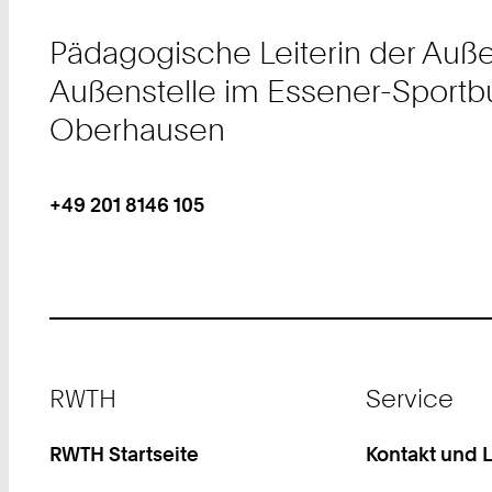
Pädagogische Leiterin der Auße
Außenstelle im Essener-Sportbu
Oberhausen
+49 201 8146 105
Work
Telefon:
+
4
9
2
0
1
Footer
RWTH
Service
8
1
4
RWTH Startseite
Kontakt und 
6