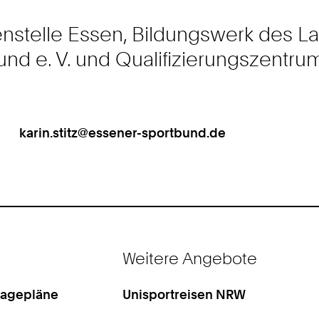
nstelle Essen, Bildungswerk des L
nd e. V. und Qualifizierungszentr
karin.stitz@essener-sportbund.de
Work
Weitere Angebote
Lagepläne
Unisportreisen NRW