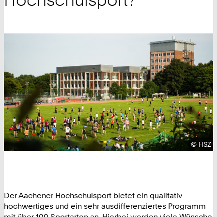
Urhebe
©
HSZ
Der Aachener Hochschulsport bietet ein qualitativ
hochwertiges und ein sehr ausdifferenziertes Programm
mit über 100 Sportarten an. Hierbei werden viele Wünsche