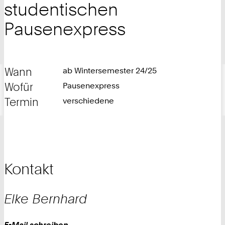
studentischen
Pausenexpress
Wann
ab Wintersemester 24/25
Wofür
Pausenexpress
Termin
verschiedene
Kontakt
Elke
Bernhard
Work
E-Mail schreiben