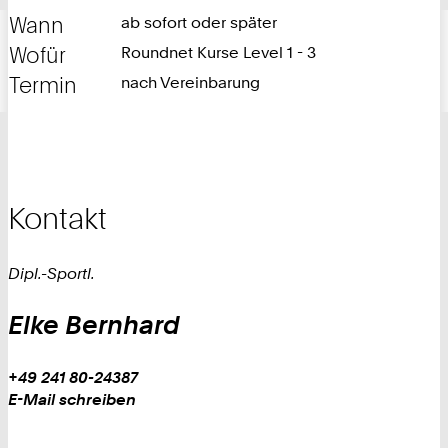
Wann
ab sofort oder später
Wofür
Roundnet Kurse Level 1 - 3
Termin
nach Vereinbarung
Kontakt
Dipl.-Sportl.
Elke
Bernhard
Work
Telefon:
+49 241 80-24387
+
Work
E-Mail schreiben
4
9