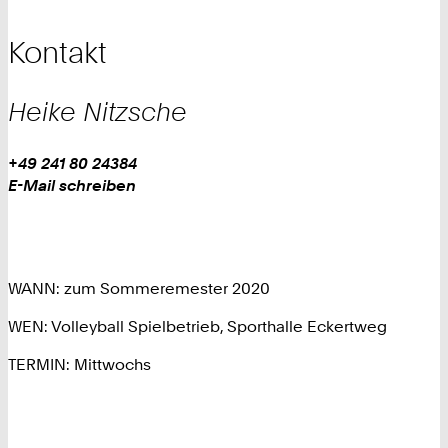
Kontakt
Heike
Nitzsche
Work
Telefon:
+49 241 80 24384
+
Work
E-Mail schreiben
4
9
2
4
WANN: zum Sommeremester 2020
1
8
WEN: Volleyball Spielbetrieb, Sporthalle Eckertweg
0
2
TERMIN: Mittwochs
4
3
8