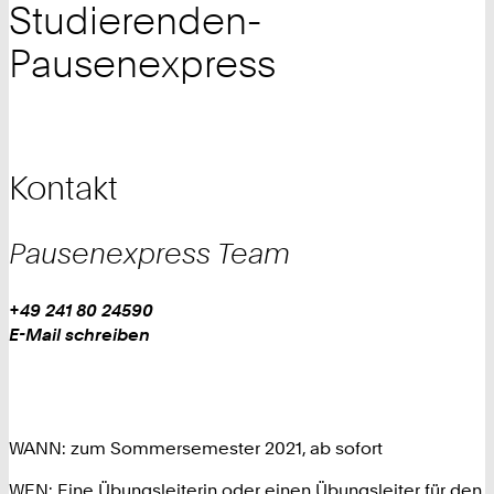
Studierenden-
Pausenexpress
Kontakt
Pausenexpress
Team
Work
Telefon:
+49 241 80 24590
+
Work
E-Mail schreiben
4
9
2
4
WANN: zum Sommersemester 2021, ab sofort
1
8
WEN: Eine Übungsleiterin oder einen Übungsleiter für den