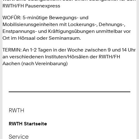
0
RWTH/FH Pausenexpress
2
4
WOFÜR: 5-minütige Bewegungs- und
5
Mobilisierunsgeinheiten mit Lockerungs-, Dehnungs-,
9
Enstpannungs- und Kräftigungsübungen unmittelbar vor
0
Ort im Hörsaal oder Seminarraum.
TERMIN: An 1-2 Tagen in der Woche zwischen 9 und 14 Uhr
an verschiedenen Instituten/Hörsälen der RWTH/FH
Aachen (nach Vereinbarung)
Footer
RWTH
RWTH Startseite
Service